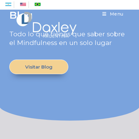
Es
En
Pt
Blog
Menu
Todo lo que tienes que saber sobre
el Mindfulness en un solo lugar
Visitar Blog