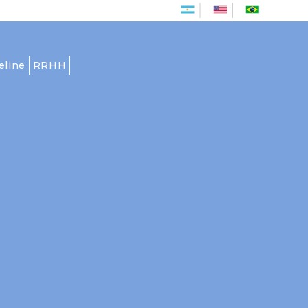
Es
En
Pt
eline
RRHH