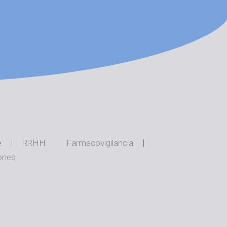
e
RRHH
Farmacovigilancia
ones