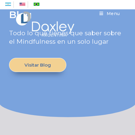
Es
En
Pt
Blog
Menu
Todo lo que tienes que saber sobre
el Mindfulness en un solo lugar
Visitar Blog