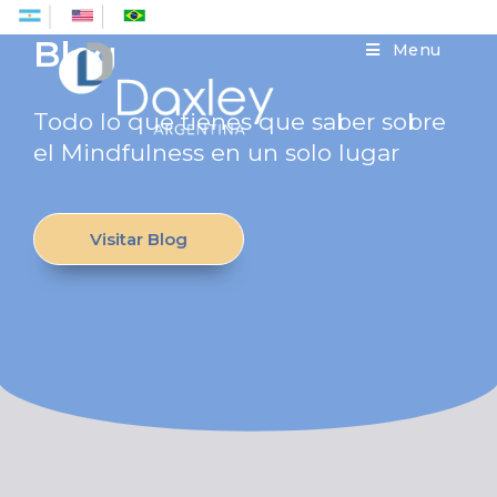
Es
En
Pt
Blog
Menu
Todo lo que tienes que saber sobre
el Mindfulness en un solo lugar
Visitar Blog