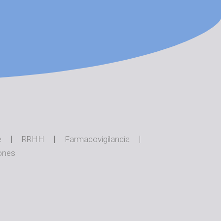
e
RRHH
Farmacovigilancia
ones