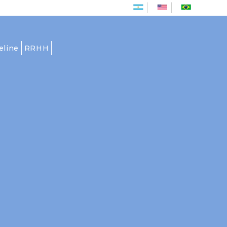
Es
En
Pt
eline
RRHH