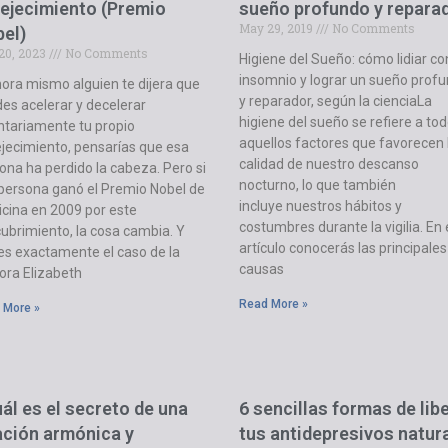
ejecimiento (Premio
sueño profundo y repara
May 29, 2019
No Comments
el)
 20, 2023
No Comments
Higiene del Sueño: cómo lidiar co
insomnio y lograr un sueño prof
hora mismo alguien te dijera que
y reparador, según la cienciaLa
es acelerar y decelerar
higiene del sueño se refiere a to
ntariamente tu propio
aquellos factores que favorecen 
jecimiento, pensarías que esa
calidad de nuestro descanso
ona ha perdido la cabeza. Pero si
nocturno, lo que también
persona ganó el Premio Nobel de
incluye nuestros hábitos y
cina en 2009 por este
costumbres durante la vigilia. En
ubrimiento, la cosa cambia. Y
artículo conocerás las principales
es exactamente el caso de la
causas
ora Elizabeth
Read More »
 More »
ál es el secreto de una
6 sencillas formas de lib
ación armónica y
tus antidepresivos natur