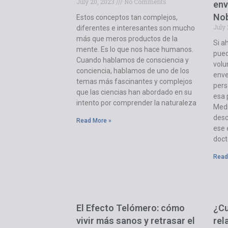
July 20, 2023
No Comments
env
Nob
Estos conceptos tan complejos,
July
diferentes e interesantes son mucho
más que meros productos de la
Si a
mente. Es lo que nos hace humanos.
pued
Cuando hablamos de consciencia y
volu
conciencia, hablamos de uno de los
enve
temas más fascinantes y complejos
pers
que las ciencias han abordado en su
esa 
intento por comprender la naturaleza
Medi
desc
Read More »
ese 
doct
Read
El Efecto Telómero: cómo
¿Cu
vivir más sanos y retrasar el
rel