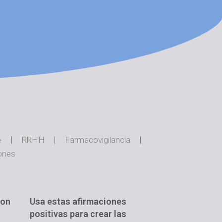
e
RRHH
Farmacovigilancia
ones
con
Usa estas afirmaciones
positivas para crear las