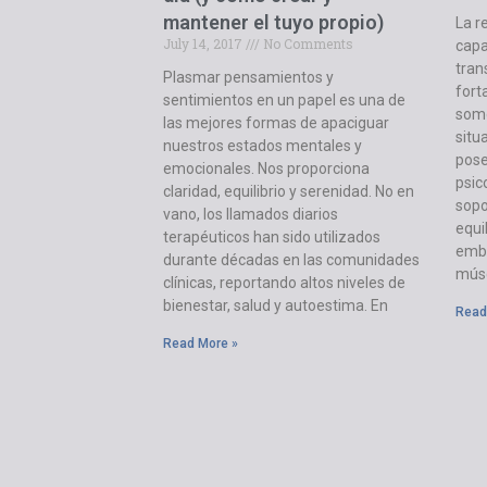
mantener el tuyo propio)
La r
July 14, 2017
No Comments
capa
trans
Plasmar pensamientos y
fort
sentimientos en un papel es una de
somo
las mejores formas de apaciguar
situ
nuestros estados mentales y
pos
emocionales. Nos proporciona
psic
claridad, equilibrio y serenidad. No en
sopo
vano, los llamados diarios
equi
terapéuticos han sido utilizados
emba
durante décadas en las comunidades
músc
clínicas, reportando altos niveles de
bienestar, salud y autoestima. En
Read
Read More »