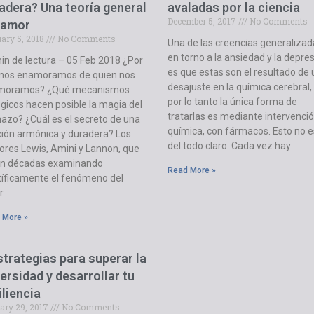
adera? Una teoría general
avaladas por la ciencia
December 5, 2017
No Comments
 amor
uary 5, 2018
No Comments
Una de las creencias generalizad
en torno a la ansiedad y la depre
in de lectura – 05 Feb 2018 ¿Por
es que estas son el resultado de 
nos enamoramos de quien nos
desajuste en la química cerebral,
moramos? ¿Qué mecanismos
por lo tanto la única forma de
ógicos hacen posible la magia del
tratarlas es mediante intervenci
hazo? ¿Cuál es el secreto de una
química, con fármacos. Esto no e
ción armónica y duradera? Los
del todo claro. Cada vez hay
ores Lewis, Amini y Lannon, que
an décadas examinando
Read More »
tíficamente el fenómeno del
r
 More »
strategias para superar la
ersidad y desarrollar tu
iliencia
ary 29, 2017
No Comments