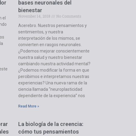
dor
bases neuronales del
bienestar
November 14, 2018
No Comments
n el
undo
Acerebro. Nuestros pensamientos y
sentimientos, y nuestra
dos
interpretación de los mismos, se
la
convierten en rasgos neuronales.
¿Podemos mejorar conscientemente
nuestra salud y nuestro bienestar
cambiando nuestra actividad mental?
 este
¿Podemos modificar la forma en que
percibimos e interpretamos nuestras
experiencias? Una nueva rama de la
ciencia llamada “neuroplasticidad
dependiente de la experiencia” nos
Read More »
erar
La biología de la creencia:
ales
cómo tus pensamientos