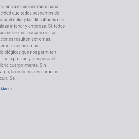
esiliencia es esa extraordinaria
cidad que todos poseemos de
itar el dolor y las dificultades con
aleza interior y entereza. Sí, todos
s resilientes: aunque ciertas
aciones resulten extremas,
eemos mecanismos
obiológicos que nos permiten
rtar la presión y recuperar el
librio cuerpo-mente. Sin
rgo, la resiliencia es como un
ulo. Se
 More »