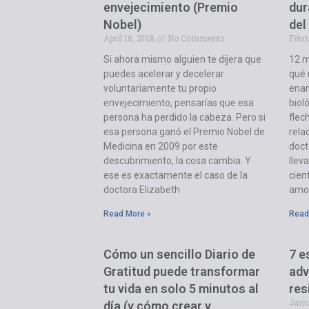
envejecimiento (Premio
dur
Nobel)
del
April 18, 2018
No Comments
Febr
Si ahora mismo alguien te dijera que
12 m
puedes acelerar y decelerar
qué 
voluntariamente tu propio
ena
envejecimiento, pensarías que esa
biol
persona ha perdido la cabeza. Pero si
flec
esa persona ganó el Premio Nobel de
rela
Medicina en 2009 por este
doct
descubrimiento, la cosa cambia. Y
llev
ese es exactamente el caso de la
cien
doctora Elizabeth
amo
Read More »
Read
Cómo un sencillo Diario de
7 e
Gratitud puede transformar
adv
tu vida en solo 5 minutos al
res
Janu
día (y cómo crear y