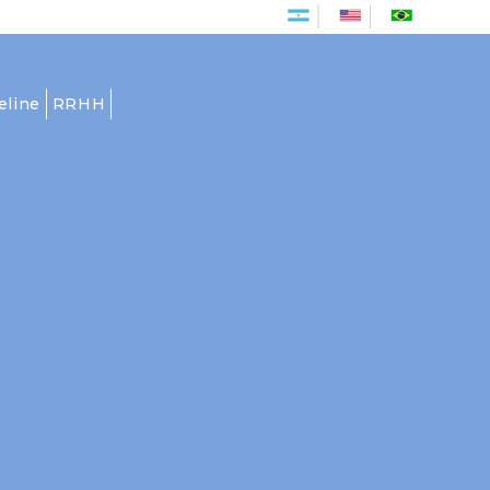
Es
En
Pt
eline
RRHH