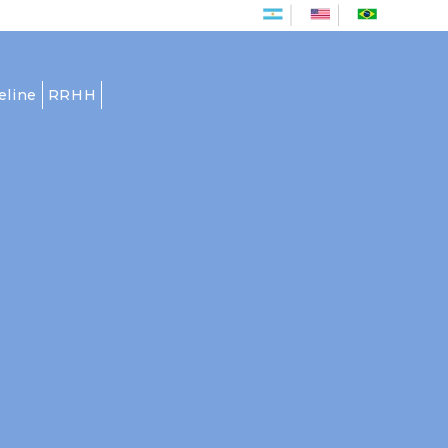
Es
En
Pt
eline
RRHH