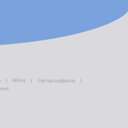
e
RRHH
Farmacovigilancia
ones