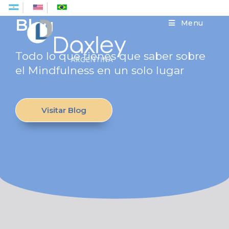
Es
En
Pt
Blog
Menu
Todo lo que tienes que saber sobre
el Mindfulness en un solo lugar
Visitar Blog