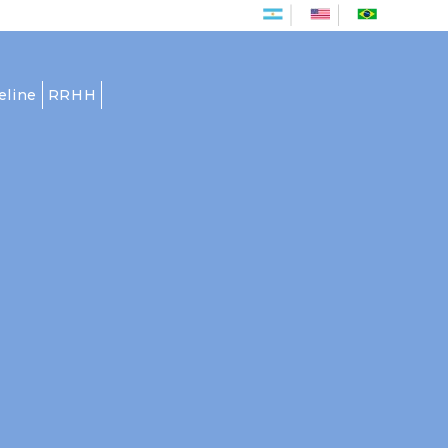
Es
En
Pt
eline
RRHH