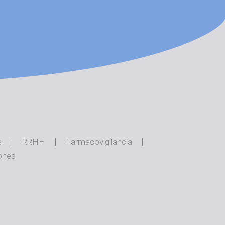
e
RRHH
Farmacovigilancia
ones