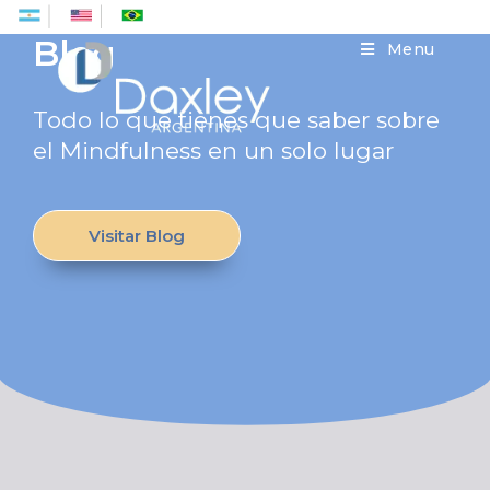
Es
En
Pt
Blog
Menu
Todo lo que tienes que saber sobre
el Mindfulness en un solo lugar
Visitar Blog