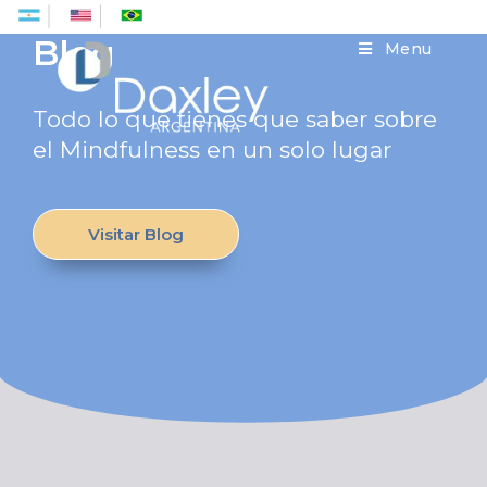
Es
En
Pt
Blog
Menu
Todo lo que tienes que saber sobre
el Mindfulness en un solo lugar
Visitar Blog