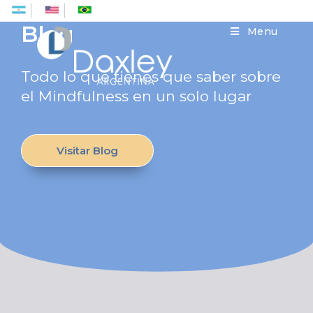
Es
En
Pt
Blog
Menu
Todo lo que tienes que saber sobre
el Mindfulness en un solo lugar
Visitar Blog