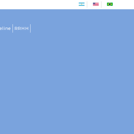
Es
En
Pt
eline
RRHH