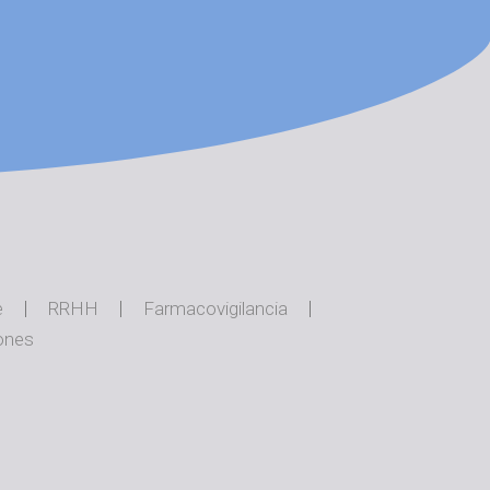
e
RRHH
Farmacovigilancia
ones