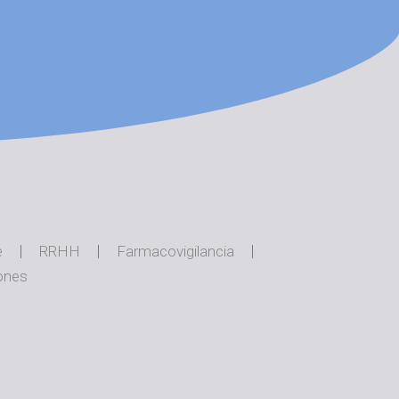
e
RRHH
Farmacovigilancia
ones