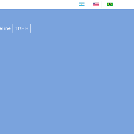
Es
En
Pt
eline
RRHH