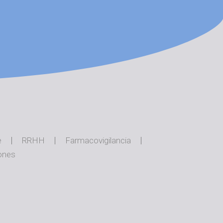
e
RRHH
Farmacovigilancia
ones