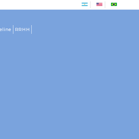
Es
En
Pt
eline
RRHH