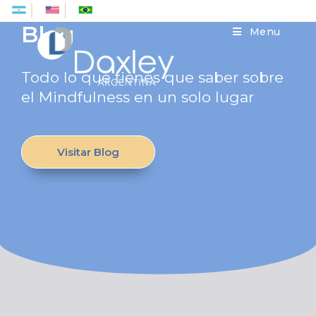
Es
En
Pt
Blog
Menu
Todo lo que tienes que saber sobre
el Mindfulness en un solo lugar
Visitar Blog