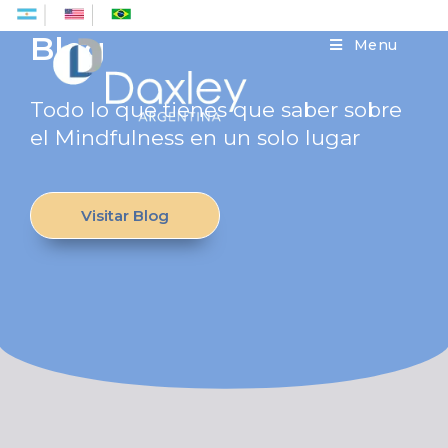
Es
En
Pt
Blog
Menu
Todo lo que tienes que saber sobre
el Mindfulness en un solo lugar
Visitar Blog