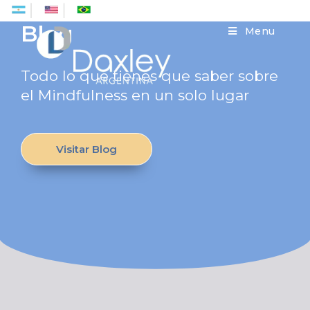
Es
En
Pt
Blog
Menu
Todo lo que tienes que saber sobre
el Mindfulness en un solo lugar
Visitar Blog