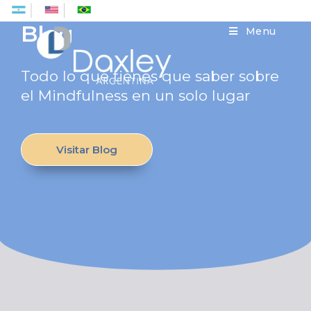
Es
En
Pt
Blog
Menu
Todo lo que tienes que saber sobre
el Mindfulness en un solo lugar
Visitar Blog